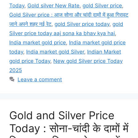
Today
,
Gold silver New Rate
,
gold Silver price
,
Gold Silver price : आज सोना और चांदी दामों में हुआ गिरावट
जाने अपने शहर नई रेट
,
gold Silver price today
,
gold
Silver price today aaj sona ka bhav kya hai
,
India market gold price
,
India market gold price
today
,
India market gold Silver
,
Indian Market
gold price Today
,
New gold Silver price Today
2025
Leave a comment
Gold and Silver Price
Today : सोना-चांदी के दामों में