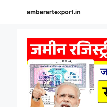
Skip
to
amberartexport.in
content