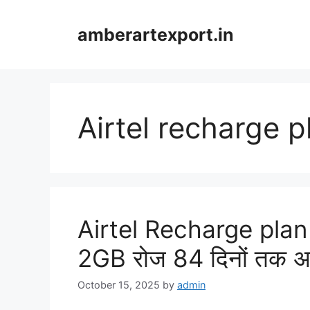
Skip
to
amberartexport.in
content
Airtel recharge p
Airtel Recharge plan एय
2GB रोज 84 दिनों तक अन
October 15, 2025
by
admin